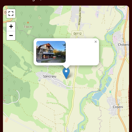
+
−
×
Pensiunea
KISS